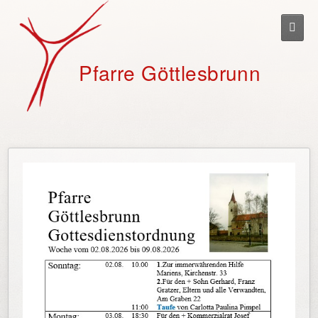
Togg
navig
Pfarre Göttlesbrunn